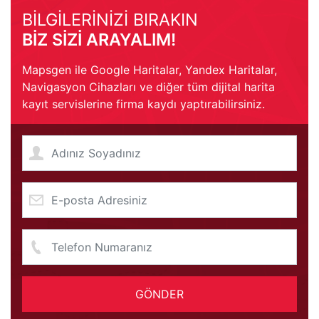
BİLGİLERİNİZİ BIRAKIN
BİZ SİZİ ARAYALIM!
Mapsgen ile Google Haritalar, Yandex Haritalar,
Navigasyon Cihazları ve diğer tüm dijital harita
kayıt servislerine firma kaydı yaptırabilirsiniz.
GÖNDER