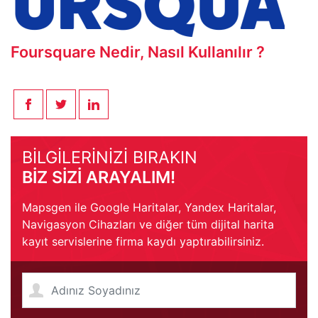
Foursquare Nedir, Nasıl Kullanılır ?
BİLGİLERİNİZİ BIRAKIN
BİZ SİZİ ARAYALIM!
Mapsgen ile Google Haritalar, Yandex Haritalar,
Navigasyon Cihazları ve diğer tüm dijital harita
kayıt servislerine firma kaydı yaptırabilirsiniz.